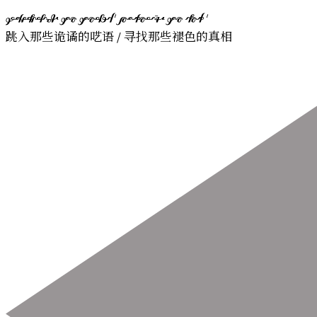
kiokhe！
       
跳入那些诡谲的呓语 / 寻找那些褪色的真相