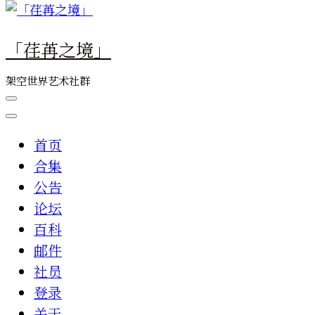
么
东
「荏苒之境」
西
吗?
架空世界艺术社群
首页
合集
公告
论坛
百科
邮件
社员
登录
关于