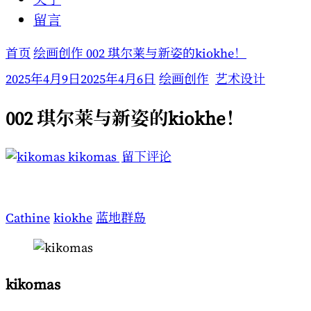
留言
首页
绘画创作
002 琪尔莱与新姿的kiokhe！
2025年4月9日
2025年4月6日
绘画创作
艺术设计
002 琪尔莱与新姿的kiokhe！
于
kikomas
留下评论
002
琪
尔
Cathine
kiokhe
蓝地群岛
莱
与
新
kikomas
姿
的