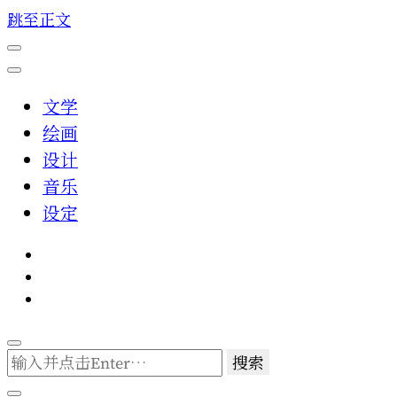
跳至正文
文学
绘画
设计
音乐
设定
找
什