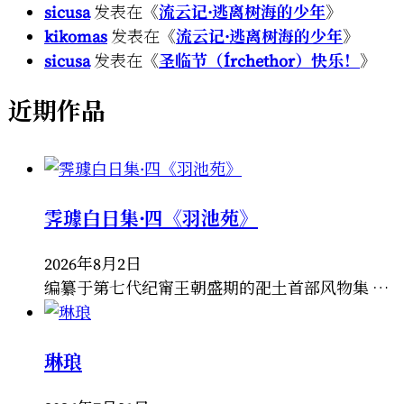
sicusa
发表在《
流云记·逃离树海的少年
》
kikomas
发表在《
流云记·逃离树海的少年
》
sicusa
发表在《
圣临节（Írchethor）快乐！
》
近期作品
霁璩白日集·四《羽池苑》
2026年8月2日
编纂于第七代纪甯王朝盛期的巶土首部风物集 …
琳琅