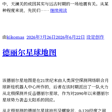
中，天澜关的成因其实与远古时期的一场地震有关。从某
“霁
种程度来说，先民们……
继续阅读
璩
白
日
集
由
kikomas
2026年7月26日
2026年6月22日
设定创作
·
二
德丽尔星球地图
《雁
户
城》”
该德丽尔星地图是在21世纪末由人类深空探测网络联合月
球新桂机器人中心所作的，后者在该时期派出了一队火力
从北极探测并反击德丽尔星球，作为对2090年以来德丽尔
星球势力袭击太阳系的回应。
从北极观测的德丽尔星球地形呈螺旋状，0-120经度之间