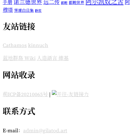
阿尔凯奴之舌
诺兰德世界
远二传
阿
手册
都畹世界
都畹
穆塔
霁璩白日集
静寂
友站链接
Cathamos
kinnuch
蓝地群岛 Wiki
人造語言 維基
网站收录
萌ICP备20210065号
|
联系方式
E-mail：
admin@gilatod.art