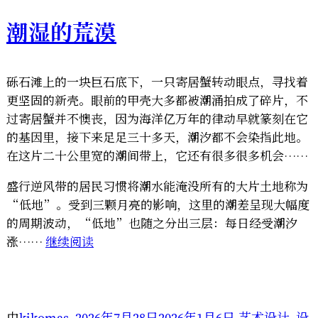
斯
介
潮湿的荒漠
绍”
砾石滩上的一块巨石底下，一只寄居蟹转动眼点，寻找着
更坚固的新壳。眼前的甲壳大多都被潮涌拍成了碎片，不
过寄居蟹并不懊丧，因为海洋亿万年的律动早就篆刻在它
的基因里，接下来足足三十多天，潮汐都不会染指此地。
在这片二十公里宽的潮间带上，它还有很多很多机会……
盛行逆风带的居民习惯将潮水能淹没所有的大片土地称为
“低地”。受到三颗月亮的影响，这里的潮差呈现大幅度
的周期波动，“低地”也随之分出三层：每日经受潮汐
“潮
涨……
继续阅读
湿
的
荒
漠”
由
kikomas
2026年7月28日
2026年1月6日
艺术设计
设