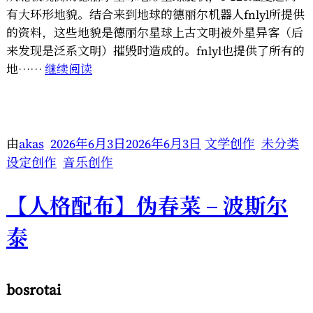
有大环形地貌。结合来到地球的德丽尔机器人fnlyl所提供
的资料，这些地貌是德丽尔星球上古文明被外星异客（后
来发现是泛系文明）摧毁时造成的。fnlyl也提供了所有的
“德
地……
继续阅读
丽
尔
星
球
由
akas
2026年6月3日
2026年6月3日
文学创作
未分类
地
设定创作
音乐创作
图”
【人格配布】伪春菜 – 波斯尔
泰
bosrotai