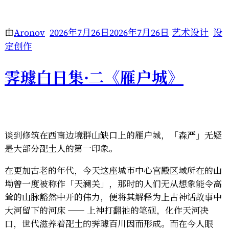
白
日
集
由
Aronov
2026年7月26日
2026年7月26日
艺术设计
设
·
定创作
三
《平
霁璩白日集·二《雁户城》
泉
城》”
谈到修筑在西南边境群山缺口上的雁户城，「森严」无疑
是大部分巶土人的第一印象。
在更加古老的年代，今天这座城市中心宫殿区域所在的山
坳曾一度被称作「天澜关」，那时的人们无从想象能令高
耸的山脉豁然中开的伟力，便将其解释为上古神话故事中
大河留下的河床 —— 上神打翻祂的笔砚，化作天河决
口，世代滋养着巶土的霁璩百川因而形成。而在今人眼