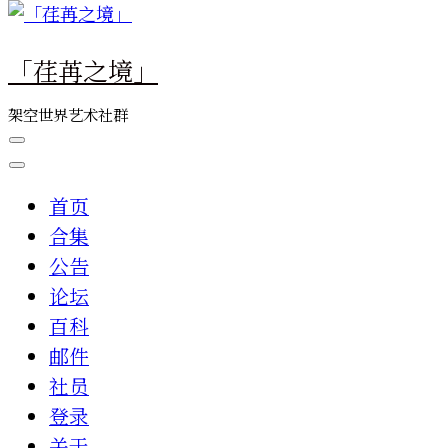
么
东
「荏苒之境」
西
吗?
架空世界艺术社群
首页
合集
公告
论坛
百科
邮件
社员
登录
关于