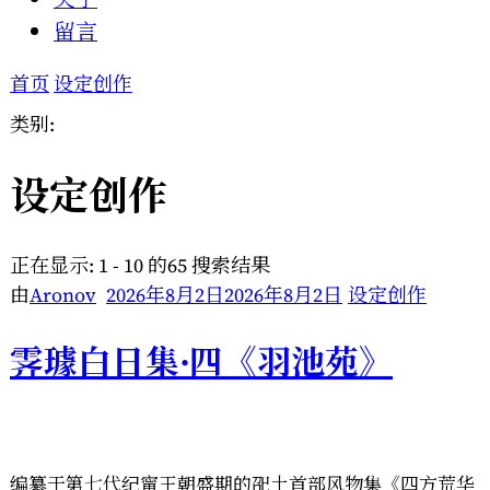
留言
首页
设定创作
类别:
设定创作
正在显示: 1 - 10 的65 搜索结果
由
Aronov
2026年8月2日
2026年8月2日
设定创作
霁璩白日集·四《羽池苑》
编纂于第七代纪甯王朝盛期的巶土首部风物集《四方荒华