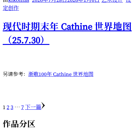
定创作
现代时期末年 Cathine 世界地图
（25.7.30）
另请参考：
渐歌100年 Cathine 世界地图
页
页
页
页
文
1
2
3
…
7
下一篇
章
作品分区
分