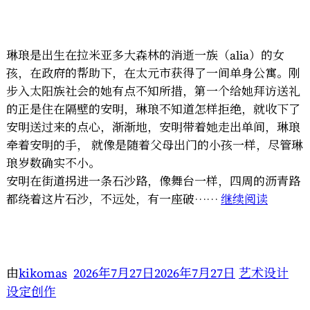
苑》”
琳琅是出生在拉米亚多大森林的消逝一族（alia）的女
孩，在政府的帮助下，在太元市获得了一间单身公寓。刚
步入太阳族社会的她有点不知所措，第一个给她拜访送礼
的正是住在隔壁的安明，琳琅不知道怎样拒绝，就收下了
安明送过来的点心，渐渐地，安明带着她走出单间，琳琅
牵着安明的手， 就像是随着父母出门的小孩一样，尽管琳
琅岁数确实不小。
安明在街道拐进一条石沙路，像舞台一样，四周的沥青路
“琳
都绕着这片石沙，不远处，有一座破……
继续阅读
琅”
由
kikomas
2026年7月27日
2026年7月27日
艺术设计
设定创作