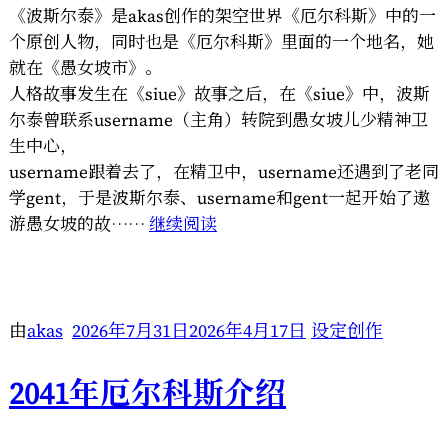
《波斯尔泰》是akas创作的架空世界《厄尔科斯》中的一
个原创人物，同时也是《厄尔科斯》里面的一个地名，她
就在《愚女坡市》。
人格故事发生在《siue》故事之后，在《siue》中，波斯
尔泰曾联系username（主角）转院到愚女坡儿少精神卫
生中心，
username跟着去了，在精卫中，username还遇到了老同
学gent，于是波斯尔泰、username和gent一起开始了遨
“【人
游愚女坡的故……
继续阅读
格
配
布】
伪
由
akas
2026年7月31日
2026年4月17日
设定创作
春
菜
2041年厄尔科斯介绍
–
波