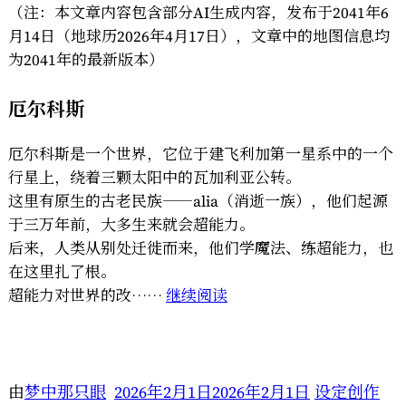
斯
（注：本文章内容包含部分AI生成内容，发布于2041年6
尔
月14日（地球历2026年4月17日），文章中的地图信息均
泰”
为2041年的最新版本）
厄尔科斯
厄尔科斯是一个世界，它位于建飞利加第一星系中的一个
行星上，绕着三颗太阳中的瓦加利亚公转。
这里有原生的古老民族——alia（消逝一族），他们起源
于三万年前，大多生来就会超能力。
后来，人类从别处迁徙而来，他们学魔法、练超能力，也
在这里扎了根。
“2041
超能力对世界的改……
继续阅读
年
厄
尔
科
由
梦中那只眼
2026年2月1日
2026年2月1日
设定创作