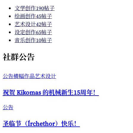
页
文学创作
190帖子
绘画创作
45帖子
艺术设计
42帖子
设定创作
65帖子
音乐创作
10帖子
社群公告
公告
横幅作品
艺术设计
祝贺 Kikomas 的机械新生15周年！
公告
圣临节（Írchethor）快乐！