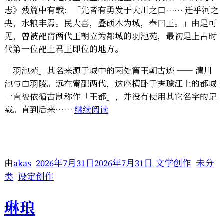
志》残篇中有载：「先者有勇发于大川之口…… 迁乎河之
央，水粮丰焉。民大喜，叠硕木为城，奉曰王。」由是可
见，曾被巶甯两代王朝立为都城的羽池苑，最初是上古时
代第一位巶土君王即位的地方。
「羽池苑」其名来源于城中的两处甯王朝古迹 —— 清川
池与白羽陵。远在甯巶两代，这座横卧于霁璩江上的都城
一直被依循古制称作「王都」，并没有使用其它名字的记
“霁
载。直到后来……
继续阅读
璩
白
日
集
由
akas
2026年7月31日
2026年7月31日
文学创作
未分
·
类
设定创作
四
《羽
琳琅
池