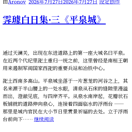
行
由
Aronov
2026年7月27日
2026年7月27日
设定创作
地
图
霁璩白日集·三《平泉城》
卷”
通过天澜关，出现在东进道路上的第一座大城名曰平泉。
在近两个代纪里巶土重归一统之前，这里曾经是南桓王朝
用来遏制军阀国家西巶的重要兵站和冶铁中心。
巶土西南多高山。平泉城坐落于一片葱茏的河谷之上，其
名来源于半山腰上的一处水眼，清泉从石床的缝隙里漫溢
而出，澄澈见底，与四岸齐平。从泉水南岸起，花瓣状石
板铺就的道路伸向泉心，连接着四面临水的浮雨台 ——
那里是城内官民在大小节日里赏景祈福的去处。立于浮雨
“霁
台前向下……
继续阅读
璩