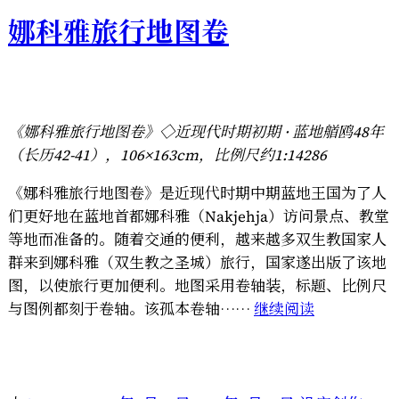
娜科雅旅行地图卷
《娜科雅旅行地图卷》◇近现代时期初期 · 蓝地艏鸥48年
（长历42-41），106×163cm，比例尺约1:14286
《娜科雅旅行地图卷》是近现代时期中期蓝地王国为了人
们更好地在蓝地首都娜科雅（Nakjehja）访问景点、教堂
等地而准备的。随着交通的便利，越来越多双生教国家人
群来到娜科雅（双生教之圣城）旅行，国家遂出版了该地
图，以使旅行更加便利。地图采用卷轴装，标题、比例尺
“娜
与图例都刻于卷轴。该孤本卷轴……
继续阅读
科
雅
旅