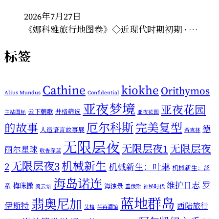
2026年7月27日
《娜科雅旅行地图卷》◇近现代时期初期 · …
标签
Cathine
kiokhe
Orithymos
Alius Mundus
Confidential
亚夜梦境
亚夜花园
云下朝歌
井格筛选
主站图标
亚夜花园
厄尔科斯
完美复型
的故事
德
人造语言故事展
希克林
无限层夜
无限层夜1
无限层夜
丽尔星球
敬告深蓝
机械新生
无限层夜3
2
机械新生：叶琳
机械新生：泛
海岛诺连
维护日志
罗
梅珠撒
系
海蚀录
流云语
盖俄斯
神秘时代
蓝地群岛
翡奥尼加
伊斯特
西陆旅行
艾格
荏苒酒馆