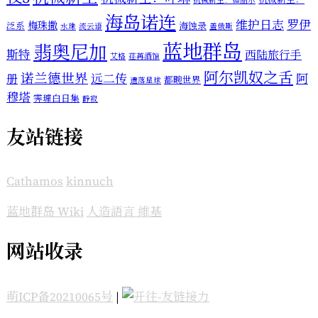
机械新生：德丽尔
海岛诺连
维护日志
罗伊
梅珠撒
泛系
海蚀录
水珠
流云语
盖俄斯
蓝地群岛
翡奥尼加
斯特
西陆旅行手
艾格
荏苒酒馆
阿尔凯奴之舌
诺兰德世界
远二传
阿
册
都畹世界
遗落星球
穆塔
霁璩白日集
静寂
友站链接
Cathamos
kinnuch
蓝地群岛 Wiki
人造語言 維基
网站收录
萌ICP备20210065号
|