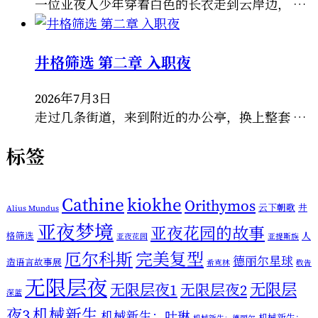
一位亚夜人少年穿着白色的长衣走到云岸边， …
井格筛选 第二章 入职夜
2026年7月3日
走过几条街道，来到附近的办公亭，换上整套 …
标签
Cathine
kiokhe
Orithymos
云下朝歌
井
Alius Mundus
亚夜梦境
亚夜花园的故事
格筛选
人
亚夜花园
亚提斯族
厄尔科斯
完美复型
德丽尔星球
造语言故事展
希克林
敬告
无限层夜
无限层
无限层夜1
无限层夜2
深蓝
机械新生
夜3
机械新生：叶琳
机械新生：