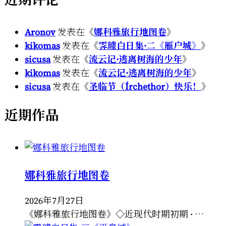
Aronov
发表在《
娜科雅旅行地图卷
》
kikomas
发表在《
霁璩白日集·二《雁户城》
》
sicusa
发表在《
流云记·逃离树海的少年
》
kikomas
发表在《
流云记·逃离树海的少年
》
sicusa
发表在《
圣临节（Írchethor）快乐！
》
近期作品
娜科雅旅行地图卷
2026年7月27日
《娜科雅旅行地图卷》◇近现代时期初期 · …