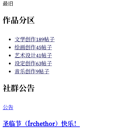
最旧
作品分区
文学创作
189帖子
绘画创作
45帖子
艺术设计
41帖子
设定创作
63帖子
音乐创作
9帖子
社群公告
公告
圣临节（Írchethor）快乐！