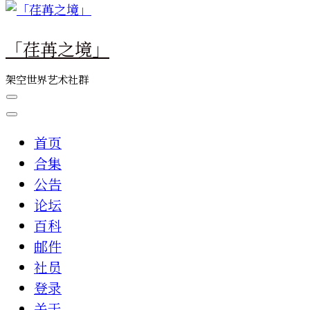
么
东
「荏苒之境」
西
吗?
架空世界艺术社群
首页
合集
公告
论坛
百科
邮件
社员
登录
关于