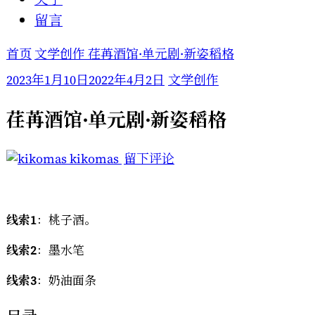
留言
首页
文学创作
荏苒酒馆·单元剧·新姿稻格
2023年1月10日
2022年4月2日
文学创作
荏苒酒馆·单元剧·新姿稻格
于
kikomas
留下评论
荏
苒
酒
线索1
：桃子酒。
馆
线索2
：墨水笔
·
单
线索3
：奶油面条
元
剧