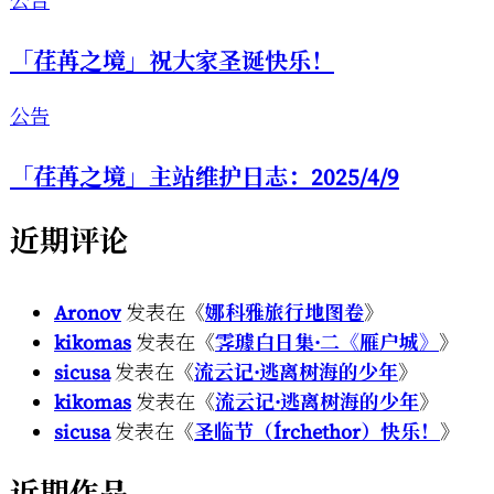
公告
「荏苒之境」祝大家圣诞快乐！
公告
「荏苒之境」主站维护日志：2025/4/9
近期评论
Aronov
发表在《
娜科雅旅行地图卷
》
kikomas
发表在《
霁璩白日集·二《雁户城》
》
sicusa
发表在《
流云记·逃离树海的少年
》
kikomas
发表在《
流云记·逃离树海的少年
》
sicusa
发表在《
圣临节（Írchethor）快乐！
》
近期作品