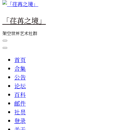
么
东
「荏苒之境」
西
吗?
架空世界艺术社群
首页
合集
公告
论坛
百科
邮件
社员
登录
关于