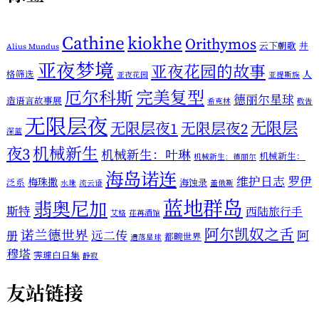
Cathine
kiokhe
Orithymos
云下朝歌
井
Alius Mundus
亚夜梦境
亚夜花园的故事
格筛选
人
亚夜花园
亚提斯族
厄尔科斯
完美复型
德丽尔星球
造语言故事展
希克林
敬告
无限层夜
无限层
无限层夜1
无限层夜2
深蓝
机械新生
夜3
机械新生：叶琳
机械新生：
机械新生：德丽尔
海岛诺连
维护日志
罗伊
梅珠撒
泛系
海蚀录
水珠
流云语
盖俄斯
蓝地群岛
翡奥尼加
斯特
西陆旅行手
艾格
荏苒酒馆
阿尔凯奴之舌
诺兰德世界
远二传
阿
册
都畹世界
遗落星球
穆塔
霁璩白日集
静寂
友站链接