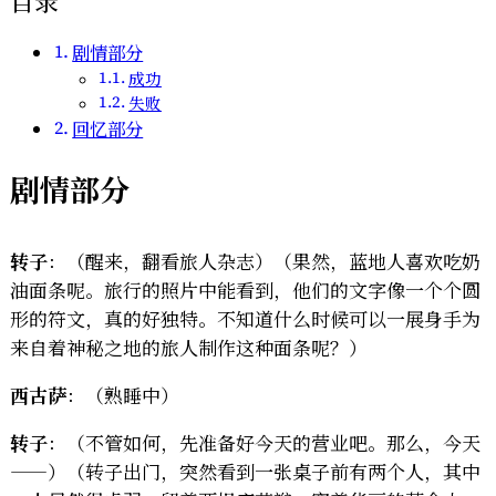
目录
·
新
剧情部分
姿
成功
失败
稻
回忆部分
格
剧情部分
转子
：（醒来，翻看旅人杂志）（果然，蓝地人喜欢吃奶
油面条呢。旅行的照片中能看到，他们的文字像一个个圆
形的符文，真的好独特。不知道什么时候可以一展身手为
来自着神秘之地的旅人制作这种面条呢？）
西古萨
：（熟睡中）
转子
：（不管如何，先准备好今天的营业吧。那么，今天
——）（转子出门，突然看到一张桌子前有两个人，其中