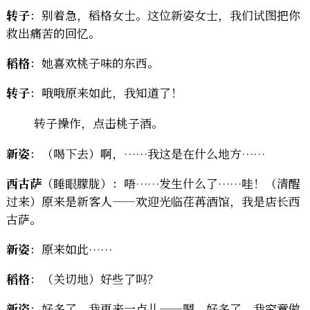
转子
：别着急，稻格女士。这位新姿女士，我们试图把你
救出痛苦的回忆。
稻格
：她喜欢桃子味的东西。
转子
：哦哦原来如此，我知道了！
转子操作，点击桃子酒。
新姿
：（喝下去）啊，……我这是在什么地方……
西古萨
（睡眼朦胧）：唔……发生什么了……哇！（清醒
过来）原来是新客人——欢迎光临荏苒酒馆，我是店长西
古萨。
新姿
：原来如此……
稻格
：（关切地）好些了吗？
新姿
：好多了。我再来一点儿——嗯，好多了。我究竟做