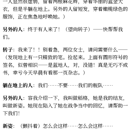
一人显然很虚弱，留着两根麻花辫，穿着华丽的蓝金大
衣，但是半躺在地上。另外的人留短发，穿着橄榄绿色的
服饰，正在焦急地呼唤她。）
另外的人
：终于有人来了！（望向转子）——快帮帮我
们。
转子
：我来了！！别着急，两位女士，请问需要什么——
（发现地上有一只精致的笔。捡起来。上面有圆形符号的
签名，似曾相识——是蓝地人，对，没错！真是无巧不成
书，幸亏今天早晨有看那一页杂志。）
躺在地上的人
：我们……不要……我们的舰队……
另外的人
：容我介绍一下，我叫做稻格，她是我的结友，
叫做新姿。她现在陷入了她在战争当中的回忆，请帮助一
下我们！
新姿
：（颤抖着）怎么会这样……怎么会这样……