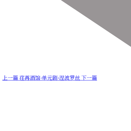
上一篇
荏苒酒馆·单元剧·涅波罗丝
下一篇