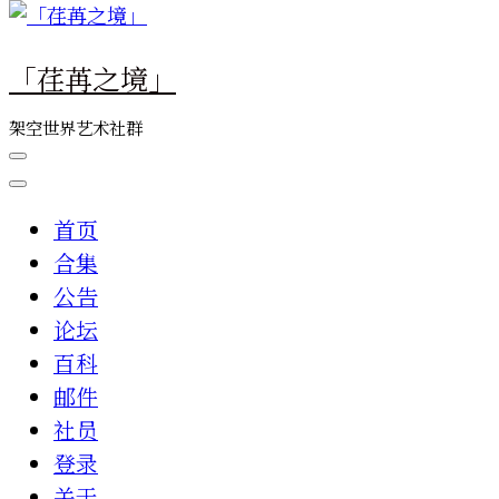
么
东
「荏苒之境」
西
吗?
架空世界艺术社群
首页
合集
公告
论坛
百科
邮件
社员
登录
关于