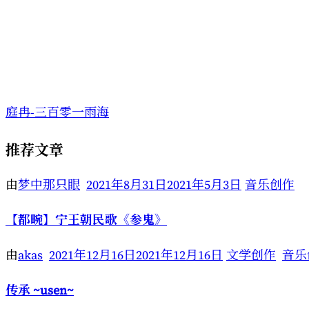
庭冉-三百零一雨海
推荐文章
由
梦中那只眼
2021年8月31日
2021年5月3日
音乐创作
【都畹】宁王朝民歌《参鬼》
由
akas
2021年12月16日
2021年12月16日
文学创作
音乐
传承 ~usen~