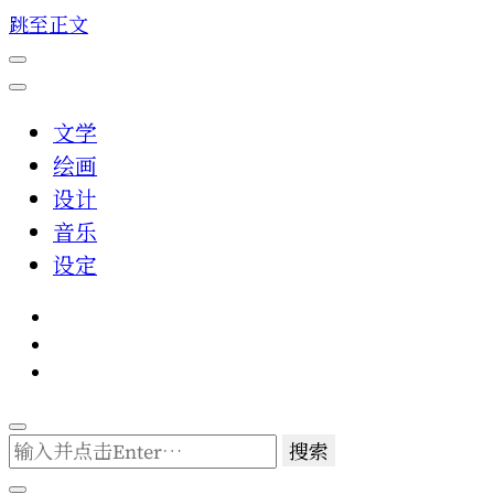
跳至正文
文学
绘画
设计
音乐
设定
找
什