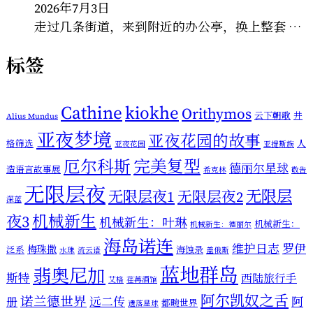
2026年7月3日
走过几条街道，来到附近的办公亭，换上整套 …
标签
Cathine
kiokhe
Orithymos
云下朝歌
井
Alius Mundus
亚夜梦境
亚夜花园的故事
格筛选
人
亚夜花园
亚提斯族
厄尔科斯
完美复型
德丽尔星球
造语言故事展
希克林
敬告
无限层夜
无限层
无限层夜1
无限层夜2
深蓝
机械新生
夜3
机械新生：叶琳
机械新生：
机械新生：德丽尔
海岛诺连
维护日志
罗伊
梅珠撒
泛系
海蚀录
水珠
流云语
盖俄斯
蓝地群岛
翡奥尼加
斯特
西陆旅行手
艾格
荏苒酒馆
阿尔凯奴之舌
诺兰德世界
远二传
阿
册
都畹世界
遗落星球