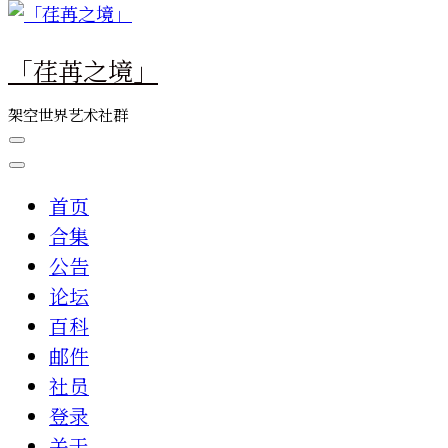
么
东
「荏苒之境」
西
吗?
架空世界艺术社群
首页
合集
公告
论坛
百科
邮件
社员
登录
关于