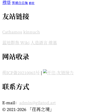
穆塔
霁璩白日集
静寂
友站链接
Cathamos
kinnuch
蓝地群岛 Wiki
人造語言 維基
网站收录
萌ICP备20210065号
|
联系方式
E-mail：
admin@gilatod.art
© 2021-2026 「荏苒之境」