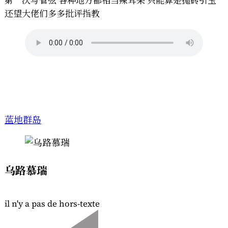
第一次写管弦 各种地方都相当辣耳朵 只能算是抛砖引玉
王
还望大佬们多多批评指教
国
国
歌）
[管
弦
配
器
版]
蓝地群岛
乌路慕瑞
il n'y a pas de hors-texte