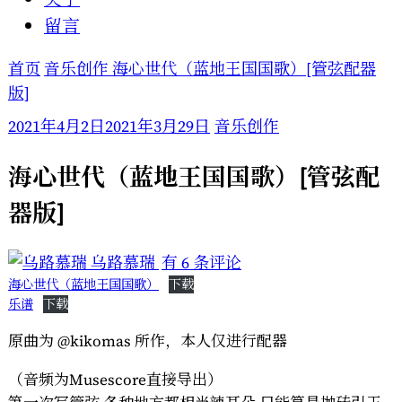
留言
首页
音乐创作
海心世代（蓝地王国国歌）[管弦配器
版]
2021年4月2日
2021年3月29日
音乐创作
海心世代（蓝地王国国歌）[管弦配
器版]
海
乌路慕瑞
有 6 条评论
心
海心世代（蓝地王国国歌）
下载
乐谱
下载
世
代
原曲为 @kikomas 所作，本人仅进行配器
（蓝
（音频为Musescore直接导出）
地