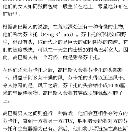
他们的女人如同猴面包树一般生长在地上，零星地分布在
旷野里。
根据高巴斯人的说法，在荒地深处还有一种奇怪的生物，
他们称为
芬卡托
（Feng K’ato）。芬卡托的形状如同野
牛，但没有头，取而代之的是巨大的如同阴茎的肉瘤。它
们的速度极快，可以在一天之内击毁30颗高巴斯女人。因
此，高巴斯人有一个习俗，就是猎杀芬卡托。
在他们杀死芬卡托之后，高巴斯人会将芬卡托的头部割
下。得益于阿多莱干燥的风，芬卡托的头得以迅速风干。
令人惊奇的是，风干之后，芬卡托的头会缩小成10-30厘
米的坚硬棒状物。高巴斯人会将其穿成项链佩戴在脖子
上。
高巴斯男人之间则盛行一种游戏：他们会互相争夺对方的
芬卡托，直到一方将另一方打败，胜利者便能将对方的芬
卡托和生殖器据为己有。然后，他们将那项链挂在高巴斯