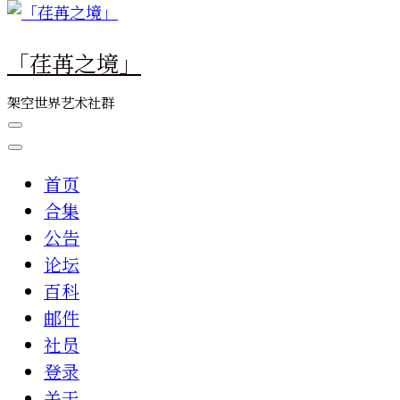
么
东
「荏苒之境」
西
吗?
架空世界艺术社群
首页
合集
公告
论坛
百科
邮件
社员
登录
关于