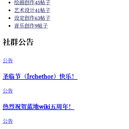
绘画创作
45帖子
艺术设计
41帖子
设定创作
63帖子
音乐创作
9帖子
社群公告
公告
圣临节（Írchethor）快乐！
公告
热烈祝贺蓝地wiki五周年！
公告