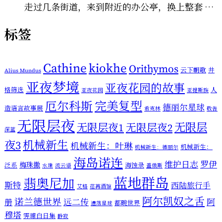
走过几条街道，来到附近的办公亭，换上整套 …
标签
Cathine
kiokhe
Orithymos
云下朝歌
井
Alius Mundus
亚夜梦境
亚夜花园的故事
格筛选
人
亚夜花园
亚提斯族
厄尔科斯
完美复型
德丽尔星球
造语言故事展
希克林
敬告
无限层夜
无限层
无限层夜1
无限层夜2
深蓝
机械新生
夜3
机械新生：叶琳
机械新生：
机械新生：德丽尔
海岛诺连
维护日志
罗伊
梅珠撒
泛系
海蚀录
水珠
流云语
盖俄斯
蓝地群岛
翡奥尼加
斯特
西陆旅行手
艾格
荏苒酒馆
阿尔凯奴之舌
诺兰德世界
远二传
阿
册
都畹世界
遗落星球
穆塔
霁璩白日集
静寂