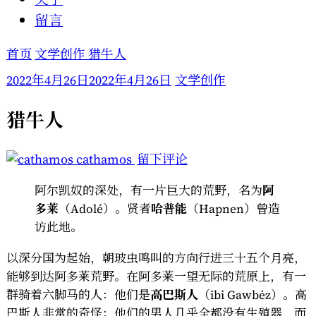
留言
首页
文学创作
猎牛人
2022年4月26日
2022年4月26日
文学创作
猎牛人
于
cathamos
留下评论
猎
阿尔凯奴的深处，有一片巨大的荒野，名为
阿
牛
多莱
（Adolé）。贤者
哈普能
（Hapnen）曾造
人
访此地。
以深分国为起始，朝玻虫鸣叫的方向行进三十五个月亮，
能够到达阿多莱荒野。在阿多莱一望无际的荒原上，有一
群骑着六脚马的人：他们是
高巴斯人
（ibi Gawbėz）。高
巴斯人非常的奇怪：他们的男人几乎全都没有生殖器，而