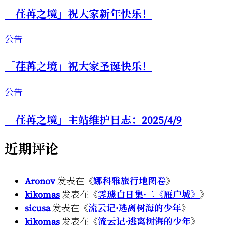
「荏苒之境」祝大家新年快乐！
公告
「荏苒之境」祝大家圣诞快乐！
公告
「荏苒之境」主站维护日志：2025/4/9
近期评论
Aronov
发表在《
娜科雅旅行地图卷
》
kikomas
发表在《
霁璩白日集·二《雁户城》
》
sicusa
发表在《
流云记·逃离树海的少年
》
kikomas
发表在《
流云记·逃离树海的少年
》