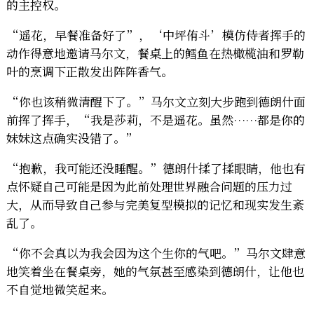
的主控权。
“遥花，早餐准备好了”，‘中坪侑斗’模仿侍者挥手的
动作得意地邀请马尔文，餐桌上的鳕鱼在热橄榄油和罗勒
叶的烹调下正散发出阵阵香气。
“你也该稍微清醒下了。”马尔文立刻大步跑到德朗什面
前挥了挥手，“我是莎莉，不是遥花。虽然……都是你的
妹妹这点确实没错了。”
“抱歉，我可能还没睡醒。”德朗什揉了揉眼睛，他也有
点怀疑自己可能是因为此前处理世界融合问题的压力过
大，从而导致自己参与完美复型模拟的记忆和现实发生紊
乱了。
“你不会真以为我会因为这个生你的气吧。”马尔文肆意
地笑着坐在餐桌旁，她的气氛甚至感染到德朗什，让他也
不自觉地微笑起来。