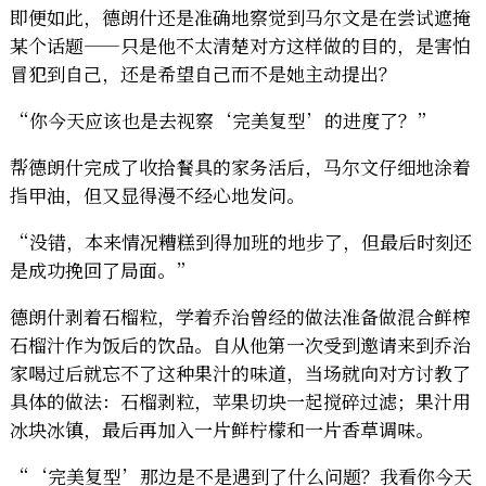
即便如此，德朗什还是准确地察觉到马尔文是在尝试遮掩
某个话题——只是他不太清楚对方这样做的目的，是害怕
冒犯到自己，还是希望自己而不是她主动提出？
“你今天应该也是去视察‘完美复型’的进度了？”
帮德朗什完成了收拾餐具的家务活后，马尔文仔细地涂着
指甲油，但又显得漫不经心地发问。
“没错，本来情况糟糕到得加班的地步了，但最后时刻还
是成功挽回了局面。”
德朗什剥着石榴粒，学着乔治曾经的做法准备做混合鲜榨
石榴汁作为饭后的饮品。自从他第一次受到邀请来到乔治
家喝过后就忘不了这种果汁的味道，当场就向对方讨教了
具体的做法：石榴剥粒，苹果切块一起搅碎过滤；果汁用
冰块冰镇，最后再加入一片鲜柠檬和一片香草调味。
“‘完美复型’那边是不是遇到了什么问题？我看你今天