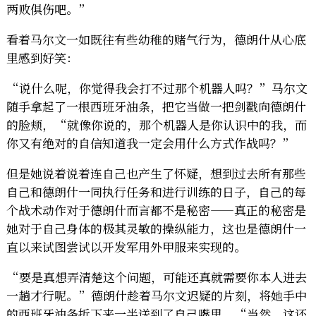
两败俱伤吧。”
看着马尔文一如既往有些幼稚的赌气行为，德朗什从心底
里感到好笑：
“说什么呢，你觉得我会打不过那个机器人吗？”马尔文
随手拿起了一根西班牙油条，把它当做一把剑戳向德朗什
的脸颊，“就像你说的，那个机器人是你认识中的我，而
你又有绝对的自信知道我一定会用什么方式作战吗？”
但是她说着说着连自己也产生了怀疑，想到过去所有那些
自己和德朗什一同执行任务和进行训练的日子，自己的每
个战术动作对于德朗什而言都不是秘密——真正的秘密是
她对于自己身体的极其灵敏的操纵能力，这也是德朗什一
直以来试图尝试以开发军用外甲服来实现的。
“要是真想弄清楚这个问题，可能还真就需要你本人进去
一趟才行呢。”德朗什趁着马尔文迟疑的片刻，将她手中
的西班牙油条折下来一半送到了自己嘴里，“当然，这还