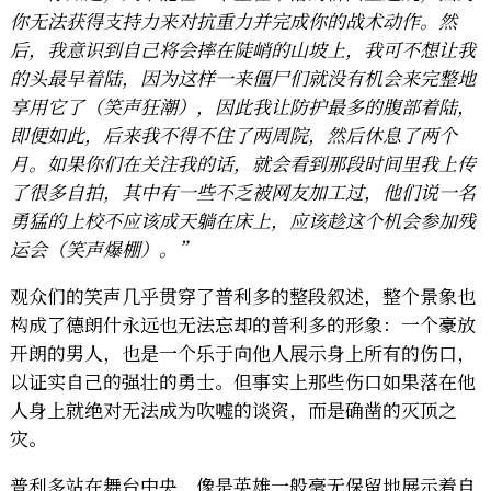
你无法获得支持力来对抗重力并完成你的战术动作。然
后，我意识到自己将会摔在陡峭的山坡上，我可不想让我
的头最早着陆，因为这样一来僵尸们就没有机会来完整地
享用它了（笑声狂潮），因此我让防护最多的腹部着陆，
即便如此，后来我不得不住了两周院，然后休息了两个
月。如果你们在关注我的话，就会看到那段时间里我上传
了很多自拍，其中有一些不乏被网友加工过，他们说一名
勇猛的上校不应该成天躺在床上，应该趁这个机会参加残
运会（笑声爆棚）。”
观众们的笑声几乎贯穿了普利多的整段叙述，整个景象也
构成了德朗什永远也无法忘却的普利多的形象：一个豪放
开朗的男人，也是一个乐于向他人展示身上所有的伤口，
以证实自己的强壮的勇士。但事实上那些伤口如果落在他
人身上就绝对无法成为吹嘘的谈资，而是确凿的灭顶之
灾。
普利多站在舞台中央，像是英雄一般毫无保留地展示着自