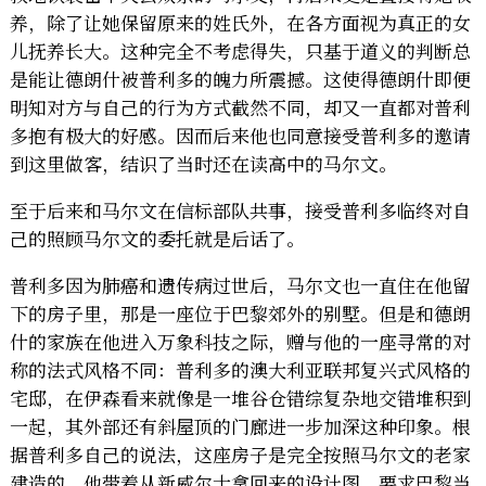
养，除了让她保留原来的姓氏外，在各方面视为真正的女
儿抚养长大。这种完全不考虑得失，只基于道义的判断总
是能让德朗什被普利多的魄力所震撼。这使得德朗什即便
明知对方与自己的行为方式截然不同，却又一直都对普利
多抱有极大的好感。因而后来他也同意接受普利多的邀请
到这里做客，结识了当时还在读高中的马尔文。
至于后来和马尔文在信标部队共事，接受普利多临终对自
己的照顾马尔文的委托就是后话了。
普利多因为肺癌和遗传病过世后，马尔文也一直住在他留
下的房子里，那是一座位于巴黎郊外的别墅。但是和德朗
什的家族在他进入万象科技之际，赠与他的一座寻常的对
称的法式风格不同：普利多的澳大利亚联邦复兴式风格的
宅邸，在伊森看来就像是一堆谷仓错综复杂地交错堆积到
一起，其外部还有斜屋顶的门廊进一步加深这种印象。根
据普利多自己的说法，这座房子是完全按照马尔文的老家
建造的。他带着从新威尔士拿回来的设计图，要求巴黎当