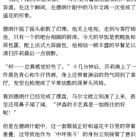
答道。在这个瞬间，在德朗什眼中的马尔文再一次变成了
遥花的形象。
德朗什摇了摇头驱散了幻像。他关上电视，走到与客厅相
连，只有一个的吧台相隔的厨房。今天的早饭是煎鳕鱼和
荷包蛋，配上法式大蒜面包，他相信一顿丰盛的早餐足以
清扫莎莉最后一点宿醉。
“呼——总算感觉好些了。”十几分钟后，莎莉换上了一
件黑色背心和牛仔热裤，身上还带着淋浴的热气回到了客
厅，发型也梳理成了平常炫酷的菠萝头风格。
看到德朗什已经完成了摆盘，马尔文就立刻凑了上来，甚
至还用鼻子闻了闻，“伊森的手艺真是一如既往的好
呢！”
但是在德朗什眼中，这一套服装正好和遥花平日里的穿着
重叠，这导致他作为‘中坪侑斗’的身份立刻接管了意识