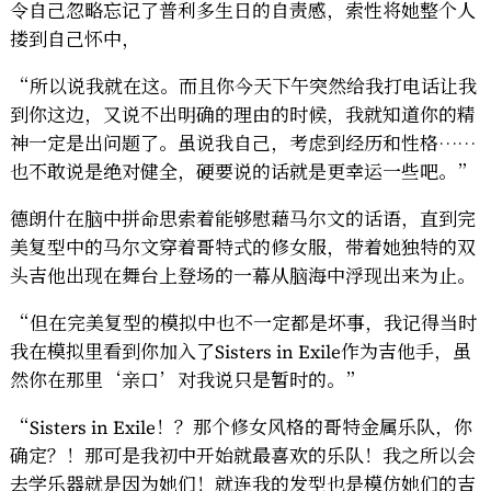
令自己忽略忘记了普利多生日的自责感，索性将她整个人
搂到自己怀中，
“所以说我就在这。而且你今天下午突然给我打电话让我
到你这边，又说不出明确的理由的时候，我就知道你的精
神一定是出问题了。虽说我自己，考虑到经历和性格……
也不敢说是绝对健全，硬要说的话就是更幸运一些吧。”
德朗什在脑中拼命思索着能够慰藉马尔文的话语，直到完
美复型中的马尔文穿着哥特式的修女服，带着她独特的双
头吉他出现在舞台上登场的一幕从脑海中浮现出来为止。
“但在完美复型的模拟中也不一定都是坏事，我记得当时
我在模拟里看到你加入了Sisters in Exile作为吉他手，虽
然你在那里‘亲口’对我说只是暂时的。”
“Sisters in Exile！？那个修女风格的哥特金属乐队，你
确定？！那可是我初中开始就最喜欢的乐队！我之所以会
去学乐器就是因为她们！就连我的发型也是模仿她们的吉