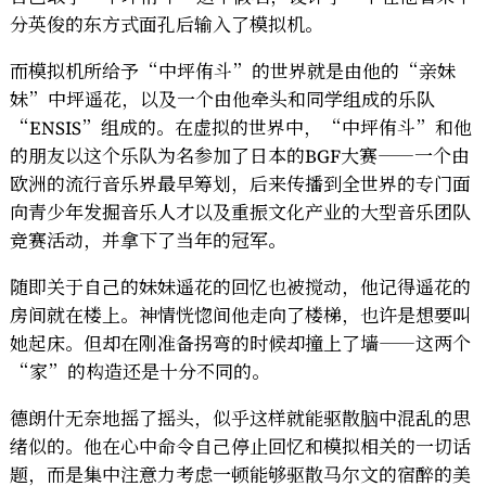
分英俊的东方式面孔后输入了模拟机。
而模拟机所给予“中坪侑斗”的世界就是由他的“亲妹
妹”中坪遥花，以及一个由他牵头和同学组成的乐队
“ENSIS”组成的。在虚拟的世界中，“中坪侑斗”和他
的朋友以这个乐队为名参加了日本的BGF大赛——一个由
欧洲的流行音乐界最早筹划，后来传播到全世界的专门面
向青少年发掘音乐人才以及重振文化产业的大型音乐团队
竞赛活动，并拿下了当年的冠军。
随即关于自己的妹妹遥花的回忆也被搅动，他记得遥花的
房间就在楼上。神情恍惚间他走向了楼梯，也许是想要叫
她起床。但却在刚准备拐弯的时候却撞上了墙——这两个
“家”的构造还是十分不同的。
德朗什无奈地摇了摇头，似乎这样就能驱散脑中混乱的思
绪似的。他在心中命令自己停止回忆和模拟相关的一切话
题，而是集中注意力考虑一顿能够驱散马尔文的宿醉的美