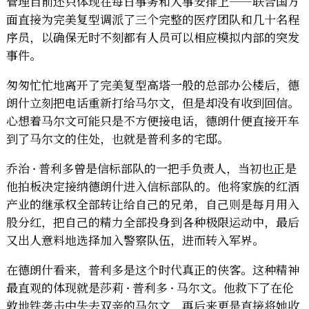
管理目前还只体现在每日事务和人事安排上——联合国方
纪
面直接为完美复型调派了三个完整的医疗团队和几十名程
#2.2
序员，以确保无时不刻都有人员可以相应模拟内部的突发
事件。
匆匆忙忙地离开了完美复型高塔一般的总部办公楼后，德
朗什立刻把电话重新打给马尔文，但是却没有收到回信。
心想着马尔文可能只是不方便接电话，德朗什便直接开车
到了马尔文的住处，也就是普利多的宅邸。
乔治 · 普利多曾是信标部队的一把手负责人，当初也正是
他拍板决定接纳德朗什进入信标部队的。他将家族的红酒
产业的继承权全部转让给自己的兄弟，自己则是每月用入
股分红，把自己的精力全部投身到各种极限运动中，最后
又出人意料地选择加入警察队伍，进而转入军界。
在德朗什看来，普利多是这个时代真正的侠客。这种精神
最直观的体现就是莎莉 · 普利多 · 马尔文。他救下了在伦
敦地铁袭击中失去双亲的马尔文，再后来更是直接将她收