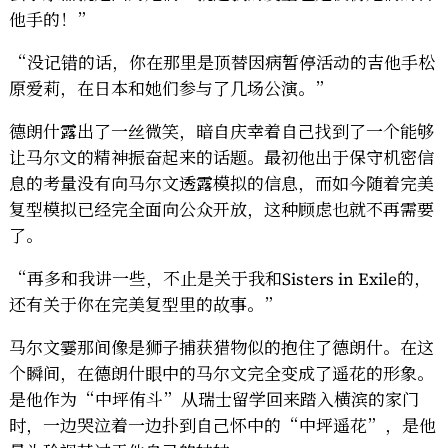
他手的！”
“没记错的话，你在那里是顶替因病暂停活动的吉他手松
原爱莉，在日本和她们参与了几场公演。”
德朗什露出了一丝微笑，暗自庆幸着自己找到了一个能够
让马尔文的精神振奋起来的话题。最初他出于保守机密信
息的考量没有向马尔文透露模拟的信息，而如今随着完美
复型模拟已经完全面向公众开放，这种顾虑也就不再需要
了。
“再多和我讲一些，不止是关于我和Sisters in Exile的，
还有关于你在完美复型里的故事。”
马尔文霎那间像是狮子捕获猎物似的抱住了德朗什。在这
个瞬间，在德朗什眼中的马尔文完全变成了遥花的形象。
是他作为“中坪侑斗”从瑞士留学回来踏入横滨的家门
时，一边哭泣着一边扑到自己怀中的“中坪遥花”，是他