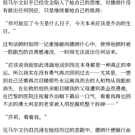
但马尔文似乎已经完全陷入了她自己的思维，对德朗什没
有做出任何回应，只是继续着她自己的推测：
“你可能忘了今天是什么日子，今天本来应该是乔治的生
日。”
这句话顿时如同一记重锤砸向德朗什心中，使得他顿时被
一股剧烈的自责感淹没，一时间无法说出任何话来。
“应该说我能如此体面地活到现在本身都是一种真正的幸
运。所以我实在没有勇气再次回到过去——尤其是，一想
到自己还要再次目睹那些永远离我而去的人和物从我眼前
消失，在伦敦的地铁亲眼目睹我的父母遭到袭击而遇难，
在巴黎的医院注视着乔治咽下最后一口气，看着我再也回
不去的澳大利亚的老家被人用挖掘机整个拆掉——”
“莎莉，看着我。”
见马尔文仍旧沉浸在她经历过的悲剧中，德朗什便强行命