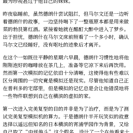
最为珍视甚过于他自己的妹妹。
昨夜临睡前，虽然德朗什尝试阻拦，但马尔文还是一边听
着德朗什的故事，一边坚持喝下了一整瓶原本都是用来做
菜的勃艮第红酒。紧接着她就在酩酊大醉中进入了梦乡。
出于担忧，德朗什在马尔文床前照看了一个多小时，确认
马尔文已经睡好，没有呕吐的迹象后才离开。
在这个一如既往平静的星期六早晨，德朗什习惯性地将他
刚刚泡好的咖啡放在茶几上，准备等它凉下来后再饮用。
然而第一次模拟的记忆依旧十分清晰，这使得他有些难以
区分周围的一切究竟是模拟还是现实。尽管他知道自己正
在普利多的宅邸里，但是模拟的记忆总是会让他错误地将
一些物件联想到自己在横滨的虚拟的家。
第一次进入完美复型的目的并非是为了治疗，而是为了测
试完美复型模拟机的算力。于是德朗什半开玩笑似的故意
选择以遥远但知名的日本横滨的宵浦学园作为背景，又给
自己取了“中坪侑斗”这个假名，设计了一个在他看来十