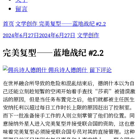
留言
首页
文学创作
完美复型——蓝地战纪 #2.2
2024年6月27日
2024年6月27日
文学创作
完美复型——蓝地战纪 #2.2
于
佣兵诗人德朗什
留下评论
完
在世界融合所导致的危险和混乱结束后，德朗什本以为自
美
己还能立刻趁短暂的空闲开始着手查找“莎莉”被错误激
复
活的原因，但是当任务布置完之后，他们就都被主任医生
型
安纳托利以超过每日工作时长上限的原因赶出了控制室。
——
而下一批准备接手工作的人则立刻掌管了他们的位置。同
蓝
意接纳外星人进入完美复型并接受联合国的资助，这也意
地
味着完美复型必须接受联合国专员对其的直接管理。这种
战