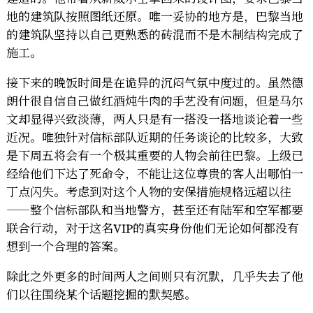
地的建筑队按照图纸还原。唯一妥协的地方是，巴黎当地
的建筑队坚持以自己更熟悉的砖混而不是木制结构完成了
施工。
接下来的晚饭时间是在诡异的沉闷气氛中度过的。虽然德
朗什很自信自己做红酒炖牛肉的手艺没有问题，但是马尔
文却显得兴致淡薄，两人只是有一搭没一搭地谈论着一些
近况。唯独针对信标部队近期的任务谈论的比较多，大致
是下周五将会有一个极其重要的人物会前往巴黎。上级已
经给他们下达了死命令，不能让这位尊贵的客人出哪怕一
丁点闪失。考虑到对这个人物的安保措施规格远超以往
——整个信标部队和当地警方，甚至还有陆军和空军都要
联合行动，对于这名VIP的真实身份他们无论如何都没有
想到一个合理的答案。
除此之外更多的时间两人之间则只有沉默，几乎失去了他
们以往围绕某个话题挖掘的默契感。