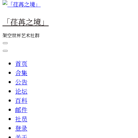
么
东
「荏苒之境」
西
吗?
架空世界艺术社群
首页
合集
公告
论坛
百科
邮件
社员
登录
关于