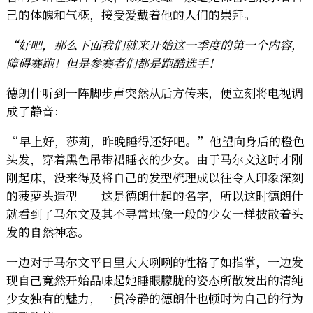
己的体魄和气概，接受爱戴着他的人们的崇拜。
“好吧，那么下面我们就来开始这一季度的第一个内容，
障碍赛跑！但是参赛者们都是跑酷选手！
德朗什听到一阵脚步声突然从后方传来，便立刻将电视调
成了静音：
“早上好，莎莉，昨晚睡得还好吧。”他望向身后的橙色
头发，穿着黑色吊带裙睡衣的少女。由于马尔文这时才刚
刚起床，没来得及将自己的发型梳理成以往令人印象深刻
的菠萝头造型——这是德朗什起的名字，所以这时德朗什
就看到了马尔文及其不寻常地像一般的少女一样披散着头
发的自然神态。
一边对于马尔文平日里大大咧咧的性格了如指掌，一边发
现自己竟然开始品味起她睡眼朦胧的姿态所散发出的清纯
少女独有的魅力，一贯冷静的德朗什也顿时为自己的行为