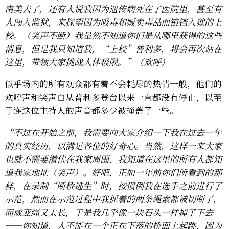
南美去了，还有人说我因为遗传病死在了医院里，甚至有
人闯入监狱，来探望因为吸毒和贩卖毒品而锒铛入狱的上
校。（笑声不断）我虽然不知道你们是从哪里获得的这些
消息，但是我只知道我，“上校”普利多，将会再次站在
这里，带领大家挑战人体极限。”（欢呼）
似乎场内的所有观众都有着不会耗尽的热情一般，他们的
欢呼声和笑声自从普利多登台以来一直都没有停止，以至
于连这位主持人的声音都多少被掩盖了一些。
“不过在开始之前，我需要向大家介绍一下我在过去一年
的真实经历，以满足各位的好奇心。当然，这样一来大家
也就不需要潜伏在我家周围，我知道在这里的所有人都知
道我家地址（笑声）。好吧，正如一年前你们所看到的那
样，在录制“断桥逃生”时，按惯例我在选手之前进行了
示范，然而在示范过程中我抓着的两条绳索都被切断了，
而威亚绳又太长，于是我几乎像一块石头一样掉了下去
——你知道，人不能在一个正在下落的桥面上起跳，因为