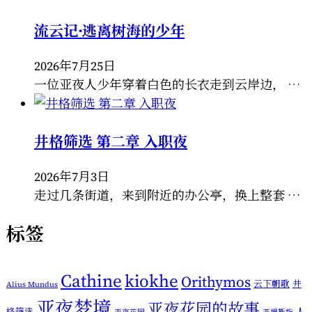
流云记·逃离树海的少年
2026年7月25日
一位亚夜人少年穿着白色的长衣走到云岸边， …
井格筛选 第二章 入职夜
2026年7月3日
走过几条街道，来到附近的办公亭，换上整套 …
标签
Cathine
kiokhe
Orithymos
云下朝歌
井
Alius Mundus
亚夜梦境
亚夜花园的故事
格筛选
人