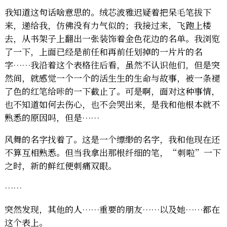
我知道这句话啥意思的。绒芯波雅迟疑着把呆毛笔拔下
来，递给我，仿佛没有力气似的；我接过来，飞跑上楼
去，从书架子上翻出一张装饰着金色花边的名单。我浏览
了一下，上面已经是前任和再前任划掉的一片片的名
字……我沿着这个表格往后看，虽然不认识他们，但是突
然间，就感觉一个一个的活生生的生命与故事，被一条褪
了色的红笔给咔的一下截止了。可是啊，面对这种事情，
也不知道如何去伤心，也不会哭出来，是我和他根本就不
熟悉的原因吗，但是……
风舞的名字找着了。这是一个缥缈的名字，我和他现在还
不算互相熟悉。但当我拿出那根纤细的笔，“刺啦”一下
之时，新的鲜红便刺痛双眼。
……
突然发现，其他的人……重要的朋友……以及她……都在
这个表上。