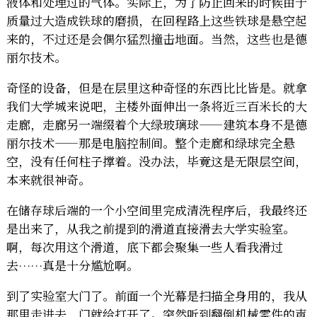
液体和处理过的气体。实际上，为了防止回来的时候由于
质量过大造成铁球的磨损，在回程路上这些铁球是悬空起
来的，不过还是会偶尔猛烈撞击地面。当然，这些也是德
丽尔技术。
奇怪的设备，但是在层里这种奇怪的东西比比皆是。就拿
我们大学城来说吧，主楼外面伸出一条将近三百米长的大
走廊，走廊另一端缀着个大绿玻璃球——建筑本身不是德
丽尔技术——那是电脑控制间。整个走廊和绿球完全悬
空，没有任何柱子撑着。没办法，毕竟这是无限层空间，
本来就很神奇。
在储存球后端的一个小空间里完成清洗程序后，我最终还
是出来了，从我之前提到的滑道直接滑去大学实验室。
啊，每次用这个滑道，底下都会聚集一些人看我滑过
去……真是十分尴尬啊。
到了实验室大门了。前面一个光幕是扫描全身用的，我从
那里走进去，门就给打开了。突然听到翻倒机械零件的声