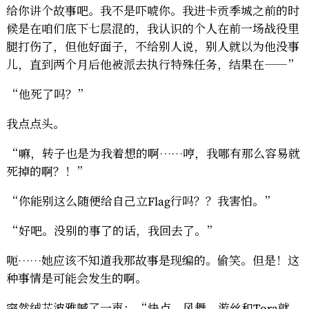
给你讲个故事吧。我不是吓唬你。我进卡贡季城之前的时
候是在咱们底下七层混的，我认识的个人在前一场战役里
腿打伤了，但他好面子，不给别人说，别人就以为他没事
儿，直到两个月后他被派去执行特殊任务，结果在——”
“他死了吗？”
我点点头。
“嘛，转子也是为我着想的啊……哼，我哪有那么容易就
死掉的啊？！”
“你能别这么随便给自己立Flag行吗？？我害怕。”
“好吧。没别的事了的话，我回去了。”
呃……她应该不知道我那故事是现编的。偷笑。但是！这
种事情是可能会发生的啊。
突然绒芯波雅喊了一声：“快点，风舞、游丝和Tora就