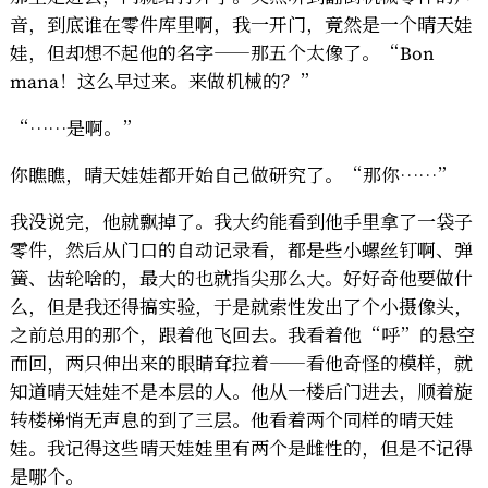
音，到底谁在零件库里啊，我一开门，竟然是一个晴天娃
娃，但却想不起他的名字——那五个太像了。“Bon
mana！这么早过来。来做机械的？”
“……是啊。”
你瞧瞧，晴天娃娃都开始自己做研究了。“那你……”
我没说完，他就飘掉了。我大约能看到他手里拿了一袋子
零件，然后从门口的自动记录看，都是些小螺丝钉啊、弹
簧、齿轮啥的，最大的也就指尖那么大。好好奇他要做什
么，但是我还得搞实验，于是就索性发出了个小摄像头，
之前总用的那个，跟着他飞回去。我看着他“呼”的悬空
而回，两只伸出来的眼睛耷拉着——看他奇怪的模样，就
知道晴天娃娃不是本层的人。他从一楼后门进去，顺着旋
转楼梯悄无声息的到了三层。他看着两个同样的晴天娃
娃。我记得这些晴天娃娃里有两个是雌性的，但是不记得
是哪个。