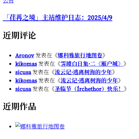
公告
「荏苒之境」主站维护日志：2025/4/9
近期评论
Aronov
发表在《
娜科雅旅行地图卷
》
kikomas
发表在《
霁璩白日集·二《雁户城》
》
sicusa
发表在《
流云记·逃离树海的少年
》
kikomas
发表在《
流云记·逃离树海的少年
》
sicusa
发表在《
圣临节（Írchethor）快乐！
》
近期作品