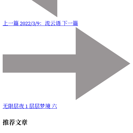
上一篇
2022/3/9：流云语
下一篇
无限层夜 1 层层梦境 六
推荐文章