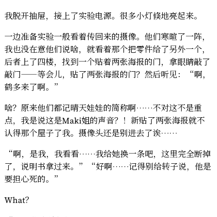
我脱开抽屉，接上了实验电源。很多小灯倏地亮起来。
一边准备实验一般看着传回来的摄像。他们寒暄了一阵，
我也没在意他们说啥，就看着那个把零件给了另外一个，
后者上了四楼，找到一个贴着两张海报的门，拿眼睛敲了
敲门——等会儿，贴了两张海报的门？然后听见：“啊，
鹤多来了啊。”
啥？原来他们都记晴天娃娃的简称啊……不对这不是重
点，我是说这是Maki姐的声音？！新贴了两张海报就不
认得那个屋子了我。摄像头还是别进去了诶……
“啊，是我，我看看……我给她换一条吧，这里完全断掉
了，说明书拿过来。”“好啊……记得别给转子说，他是
要担心死的。”
What？