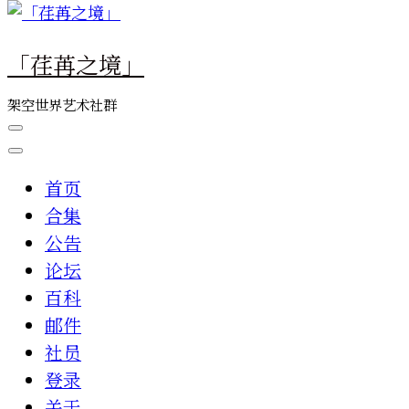
么
东
「荏苒之境」
西
吗?
架空世界艺术社群
首页
合集
公告
论坛
百科
邮件
社员
登录
关于