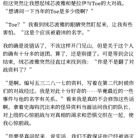
但这突然让我想起绒芯波雅和楚拉伊与Toe的大对战。
境
“想请问一下当年的Toe是多少级啊？”
五
“Toe？”我看到绒芯波雅的眼睛突然盯起来，让我有些
害怕。“这是个应该被避讳的名字。”
我的确是说错话了，不该这样开门见山，但是关于这个人
的确有十分多的谜团。算了，还是别提了。可是等到会议
结束，绒芯波雅突然径直过来找到我：“你是不是翻了对
战资料了？”
“是啊。编号五三二八一七的资料，写着在第二代时候你
们的对战经过。我是对此十分好奇的……毕竟最近的一些
事件与他的名字有关系。”看来我是真的不会修饰这些话
啊。拿着史海钩沉出来的怪异资料当面诘问我们的队长，
对上级的心惊胆战与对真相的渴求和恐惧交织在一起，使
我心惊胆战。
“你要是真问起来，说实话，我们不敢保证他已经被消灭