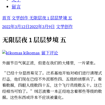
留言
首页
文学创作
无限层夜 1 层层梦境 五
2022年3月12日
2022年3月9日
文学创作
无限层夜 1 层层梦境 五
于
kikomas
留下评论
无
外面节日气氛正浓，但是在我们的大楼里，一片紧张。
限
层
“已经十分显而易见了。泛系基地开始对咱们进行清理式
夜
打击，他们现在已经不外派那些四、五级的侦察兵了。看
1
看数据，四眼人级数四十五，这个飞行员级数五十。这已
层
经相当可怕了。”绒芯波雅一本正经地念着那些等级的数
层
据。这些东西或许本不应该被量化。
梦