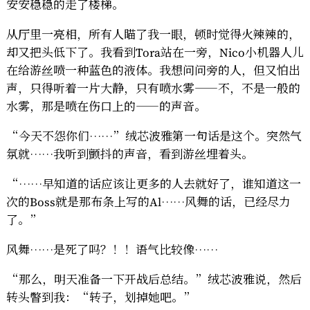
安安稳稳的走了楼梯。
从厅里一亮相，所有人瞄了我一眼，顿时觉得火辣辣的，
却又把头低下了。我看到Tora站在一旁，Nico小机器人儿
在给游丝喷一种蓝色的液体。我想问问旁的人，但又怕出
声，只得听着一片大静，只有喷水雾——不，不是一般的
水雾，那是喷在伤口上的——的声音。
“今天不怨你们……”绒芯波雅第一句话是这个。突然气
氛就……我听到颤抖的声音，看到游丝埋着头。
“……早知道的话应该让更多的人去就好了，谁知道这一
次的Boss就是那布条上写的Al……风舞的话，已经尽力
了。”
风舞……是死了吗？！！语气比较像……
“那么，明天准备一下开战后总结。”绒芯波雅说，然后
转头瞥到我：“转子，划掉她吧。”