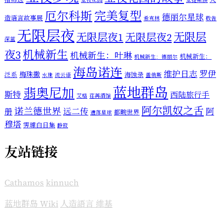
亚夜花园
亚提斯族
厄尔科斯
完美复型
德丽尔星球
造语言故事展
希克林
敬告
无限层夜
无限层
无限层夜1
无限层夜2
深蓝
机械新生
夜3
机械新生：叶琳
机械新生：
机械新生：德丽尔
海岛诺连
维护日志
罗伊
梅珠撒
泛系
海蚀录
水珠
流云语
盖俄斯
蓝地群岛
翡奥尼加
斯特
西陆旅行手
艾格
荏苒酒馆
阿尔凯奴之舌
诺兰德世界
远二传
阿
册
都畹世界
遗落星球
穆塔
霁璩白日集
静寂
友站链接
Cathamos
kinnuch
蓝地群岛 Wiki
人造語言 維基