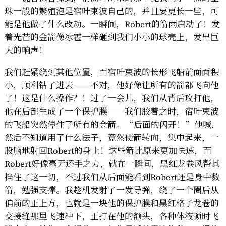
珠一般的繁殖泡是宿叶束波自己的，并且要更长一些，可
能是他做了什么改动。一瞬间，Robert的箭雨启动了！发
着光芒的金箭像冰雹一样砸到我们小小的球壳上，发出巨
大的响声！
我们赶紧绕到其他位置，而宿叶束波的长形飞船前面面积
小，顺利钻了进去——不对，他好像让所有的箭都飞向他
了！这是什么操作？！过了一会儿，我们从背后攻打他，
他在后部生成了一个保护膜——我们胶着之时，宿叶束波
的飞船突然停住了所有的金箭。“后面的闪开！”他喊，
然后不知道用了什么法子，竟然使箭转向，集中起来，一
股脑地射回Robert的身上！这些箭比原来更加快速，而
Robert好像毫无还手之力，就在一瞬间，黑红龙卷风帮其
挡住了这一切，不过我们从后面能看到Robert还是身中数
箭，勉强支撑。我趁机发射了一发导弹，绕了一个圈后从
偏前的正上方，也就是一块他的保护膜和黑红格子龙卷的
交接缝那里飞速冲下，正打在他的额头，各种体液顿时飞