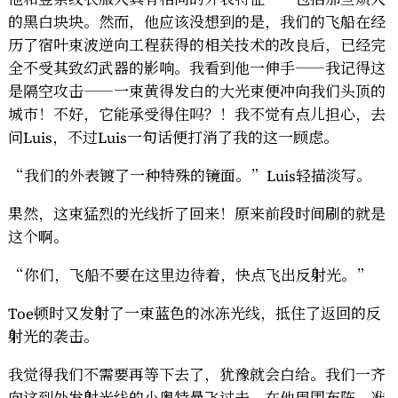
的黑白块块。然而，他应该没想到的是，我们的飞船在经
历了宿叶束波逆向工程获得的相关技术的改良后，已经完
全不受其致幻武器的影响。我看到他一伸手——我记得这
是隔空攻击——一束黄得发白的大光束便冲向我们头顶的
城市！不好，它能承受得住吗？！我不觉有点儿担心，去
问Luis，不过Luis一句话便打消了我的这一顾虑。
“我们的外表镀了一种特殊的镜面。”Luis轻描淡写。
果然，这束猛烈的光线折了回来！原来前段时间刷的就是
这个啊。
“你们，飞船不要在这里边待着，快点飞出反射光。”
Toe顿时又发射了一束蓝色的冰冻光线，抵住了返回的反
射光的袭击。
我觉得我们不需要再等下去了，犹豫就会白给。我们一齐