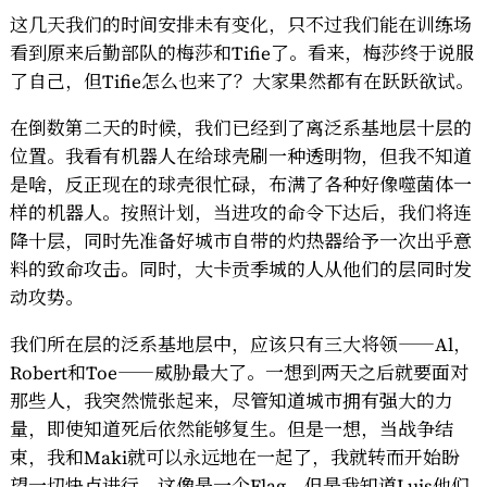
这几天我们的时间安排未有变化，只不过我们能在训练场
看到原来后勤部队的梅莎和Tifie了。看来，梅莎终于说服
了自己，但Tifie怎么也来了？大家果然都有在跃跃欲试。
在倒数第二天的时候，我们已经到了离泛系基地层十层的
位置。我看有机器人在给球壳刷一种透明物，但我不知道
是啥，反正现在的球壳很忙碌，布满了各种好像噬菌体一
样的机器人。按照计划，当进攻的命令下达后，我们将连
降十层，同时先准备好城市自带的灼热器给予一次出乎意
料的致命攻击。同时，大卡贡季城的人从他们的层同时发
动攻势。
我们所在层的泛系基地层中，应该只有三大将领——Al，
Robert和Toe——威胁最大了。一想到两天之后就要面对
那些人，我突然慌张起来，尽管知道城市拥有强大的力
量，即使知道死后依然能够复生。但是一想，当战争结
束，我和Maki就可以永远地在一起了，我就转而开始盼
望一切快点进行，这像是一个Flag，但是我知道Luis他们