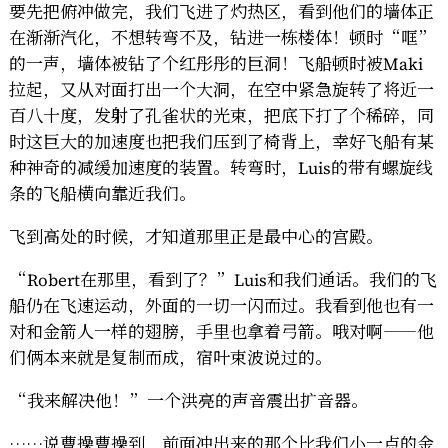
要先把俯冲做完，我们飞进了灼热区，看到他们的墙体正
在渐渐汽化，不想转弯不及，钻进一栋楼体！顿时“哐”
的一声，墙体被钻了个红彤彤的巨洞！飞船顿时被Maki
拉起，又从对面打出一个大洞，在空中紧急旋转了将近一
百八十度，发射了孔雀状的光束，把底下打了个稀碎，同
时这巨大的加速度也把我们压到了椅背上，幸好飞船有某
种神奇的减缓加速度的装置。转弯时，Luis的带有螺旋线
条的飞船横向靠近我们。
飞到高处的时候，才知道那里正是最中心的宫殿。
“Robert在那里，看到了？”Luis和我们通话。我们的飞
船仍在飞速运动，外面的一切一闪而过。我看到他也有一
对和金箭人一样的翅膀，手里也拿着弓箭。哦对啊——他
们俩本来就是复制而成，宿叶束波说过的。
“我来解决他！”一个洪亮的声音震出扩音器。
……说曹操曹操到，前面冲出来的那个比我们小一点的金