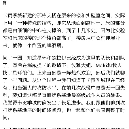
制。
写
二
卡贡季城新建的那栋大楼在原来的楼和实验室之间，实际
十
上用了一种特殊的结构，即它从地面到离地十几米的部分
三
都是由细细的中心柱支撑的，到了十几米处，因为比实验
室和原来的楼的那个楼角都高了，楼房从中心柱伸展开
来，就像一个倒置的啤酒瓶。
问了一圈，知道星环和楚拉伊已经成为这里的队长和副队
了。然后在海威提卡的邀请下，波雅大姐、Maki和我去
找了星环他们。上来当然是一阵热烈欢迎，然后我们就聊
了一些问题。从这个过程中我们知道了卡贡季城现在已经
有了相当强大的攻防水平，在前几次战役中更是无一回失
利，要知道这都是直面泛系基地最高级战斗人员的战果。
我觉得卡贡季城的确发生了长足进步。我们跟他们聊到攻
打泛系基地层的时间线问题，也一起和他们共同调整了时
间。