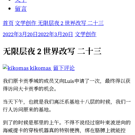
留言
首页
文学创作
无限层夜 2 世界改写 二十三
2022年3月20日
2022年3月20日
文学创作
无限层夜 2 世界改写 二十三
于
kikomas
留下评论
无
我们原卡贡季城的成员又向Luis申请了一次，最终得以获
限
得访问大卡贡季的机会。
层
夜
当天下午，也就是我们离泛系基地十八层的时候，我们一
2
行人访问原来的基地。
世
到了的时候是那里的上午。不得不说经过宿叶束波逆向的
界
海威提卡的穿梭机器真的特别便携，绑在胳膊上就能控
改