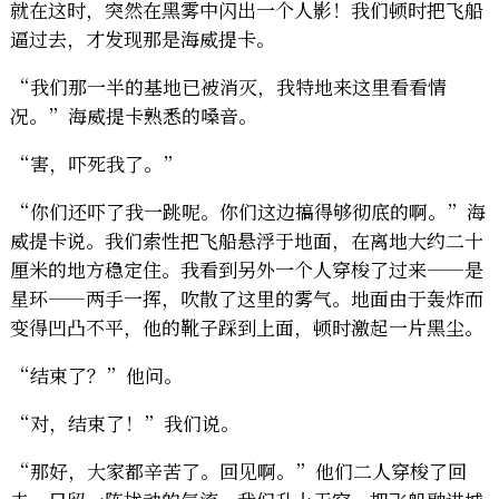
就在这时，突然在黑雾中闪出一个人影！我们顿时把飞船
逼过去，才发现那是海威提卡。
“我们那一半的基地已被消灭，我特地来这里看看情
况。”海威提卡熟悉的嗓音。
“害，吓死我了。”
“你们还吓了我一跳呢。你们这边搞得够彻底的啊。”海
威提卡说。我们索性把飞船悬浮于地面，在离地大约二十
厘米的地方稳定住。我看到另外一个人穿梭了过来——是
星环——两手一挥，吹散了这里的雾气。地面由于轰炸而
变得凹凸不平，他的靴子踩到上面，顿时激起一片黑尘。
“结束了？”他问。
“对，结束了！”我们说。
“那好，大家都辛苦了。回见啊。”他们二人穿梭了回