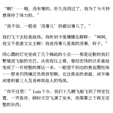
“啊？……哦，没有事的。好久没用过了，我为了今天特
意保持了体力的。”
“我不信，一般说‘没事儿’的都出事儿了。”
我们飞下去检查战场。我听到卡莲珊娜在解释：“呵呵，
我又不是虐文女主啊！我说没事儿是真的没事，转子。”
同心圆的灯光变成了几个稀疏的小点——那是反射的我们
繁殖泡飞船的光芒。从夜视仪上看，曾经宏伟的泛系基地
变成了一片规整的厚达一米、一眼望不到边的焦炭圆柱体
——原来灼热镜还负责修型啊。在这焦炭的表面，或半掩
或堆积着三人及各种其他人的残体。
“炸开这里！”Luis下令。我们十几艘飞船飞到了特定位
置，一齐轰炸，顿时天空飞满了炭末，而黑雾之下再无完
整的东西。