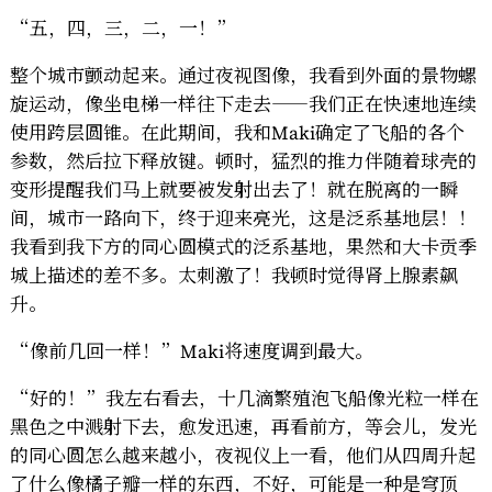
“五，四，三，二，一！”
整个城市颤动起来。通过夜视图像，我看到外面的景物螺
旋运动，像坐电梯一样往下走去——我们正在快速地连续
使用跨层圆锥。在此期间，我和Maki确定了飞船的各个
参数，然后拉下释放键。顿时，猛烈的推力伴随着球壳的
变形提醒我们马上就要被发射出去了！就在脱离的一瞬
间，城市一路向下，终于迎来亮光，这是泛系基地层！！
我看到我下方的同心圆模式的泛系基地，果然和大卡贡季
城上描述的差不多。太刺激了！我顿时觉得肾上腺素飙
升。
“像前几回一样！”Maki将速度调到最大。
“好的！”我左右看去，十几滴繁殖泡飞船像光粒一样在
黑色之中溅射下去，愈发迅速，再看前方，等会儿，发光
的同心圆怎么越来越小，夜视仪上一看，他们从四周升起
了什么像橘子瓣一样的东西，不好，可能是一种是穹顶