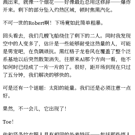
溅出来，就像一个烟花——好像最近总用这修辞——爆炸
开来。剩下的部分坠入灼热区域，顿时焦黑汽化。
不可一世的Robert啊！下场竟如此简单粗暴。
回头看去，我们几艘飞船绕住了剩下的二人。同时我发现
空中的人变多了，估计是一些能够耐受这热量的人，可能
是男宠吧，在负隅顽抗。黑红格子龙卷风在覆盖了整个泛
系基地以后突然散架消失，往原来Al那个方向一看，他不
知何时已经成了一片一片的了。很好，距开场到现在只过
了五分钟，我们解决的够快的。
可是还有一个谜题：太阳的能量。我们还是必须注意一点
好。
果然，不一会儿，它出现了！
Toe！
他和竖条纹衣服人具有相同的外表特征——包括那些烦人