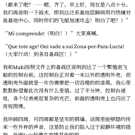
（都来了吧？……嗯，齐了。早上好，现在是八点十分。
我们再说明一下战术，即到达泛系基地层瞬间用灼热镜对
准基地中心，同时你们的飞船加速攻击！明白了吧？）”
“Mi comprende!（明白！）”大家高喊。
“Que tote age! Oni vade a sui Zona-por-Para-Lucta!
（大家行动！到各自备战区！）”
我和Maki按照文件上的备战区说明到达了一个繁殖泡飞
船的控制台前。这控制台正对着一米以外的透明外壳，而
透明壳外面就是一片仿佛要把一切吞噬的的漆黑。我心里
默默盼望着此次没有什么差错。过了半分钟，控制台通
电，各个仪表亮起复杂的光芒，前面的透明壳上也闪出了
夜视图像。
我环顾四周，可四周都是坚实的钢墙。话筒里能够隐约传
来一些外界的声音，这是防止我们陷入过于寂静环境的措