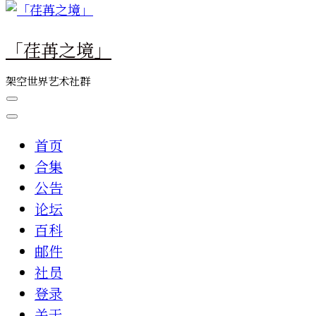
么
东
「荏苒之境」
西
吗?
架空世界艺术社群
首页
合集
公告
论坛
百科
邮件
社员
登录
关于