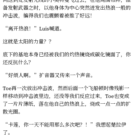
向这到处发射光线的小奥特曼飞过去，在他周围布阵，准
备发射武器之时，以他身体为中心突然迸发出热浪一般的
冲击波，搞得我们也震颤着被推了好远！
“离开热浪！”Luis喊道。
这就是太阳的力量？？
底下的基地本身已经被我们的灼热镜烧成碳化镜面了，你
还反抗什么？
“好烦人啊。”扩音器又传来一个声音。
Toe再一次放出冲击波，然而后面一个飞船顿时像残影一
样移动到冲击波里边，还没等我们反应过来，Toe也变成
了一片片薄纸，落在他自己的热浪上，烧成一点一点的扩
散光圈。
“卡莲，你一天不能用那么多次吧？！”我想起楚拉伊
了。