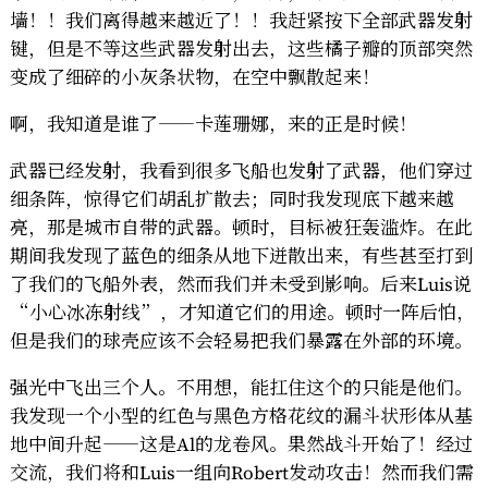
墙！！我们离得越来越近了！！我赶紧按下全部武器发射
键，但是不等这些武器发射出去，这些橘子瓣的顶部突然
变成了细碎的小灰条状物，在空中飘散起来！
啊，我知道是谁了——卡莲珊娜，来的正是时候！
武器已经发射，我看到很多飞船也发射了武器，他们穿过
细条阵，惊得它们胡乱扩散去；同时我发现底下越来越
亮，那是城市自带的武器。顿时，目标被狂轰滥炸。在此
期间我发现了蓝色的细条从地下迸散出来，有些甚至打到
了我们的飞船外表，然而我们并未受到影响。后来Luis说
“小心冰冻射线”，才知道它们的用途。顿时一阵后怕，
但是我们的球壳应该不会轻易把我们暴露在外部的环境。
强光中飞出三个人。不用想，能扛住这个的只能是他们。
我发现一个小型的红色与黑色方格花纹的漏斗状形体从基
地中间升起——这是Al的龙卷风。果然战斗开始了！经过
交流，我们将和Luis一组向Robert发动攻击！然而我们需