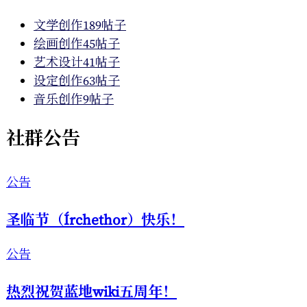
文学创作
189帖子
绘画创作
45帖子
艺术设计
41帖子
设定创作
63帖子
音乐创作
9帖子
社群公告
公告
圣临节（Írchethor）快乐！
公告
热烈祝贺蓝地wiki五周年！