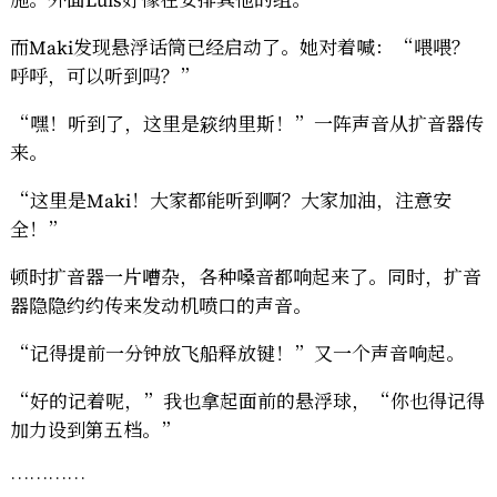
施。外面Luis好像在安排其他的组。
而Maki发现悬浮话筒已经启动了。她对着喊：“喂喂？
呼呼，可以听到吗？”
“嘿！听到了，这里是篍纳里斯！”一阵声音从扩音器传
来。
“这里是Maki！大家都能听到啊？大家加油，注意安
全！”
顿时扩音器一片嘈杂，各种嗓音都响起来了。同时，扩音
器隐隐约约传来发动机喷口的声音。
“记得提前一分钟放飞船释放键！”又一个声音响起。
“好的记着呢，”我也拿起面前的悬浮球，“你也得记得
加力设到第五档。”
…………