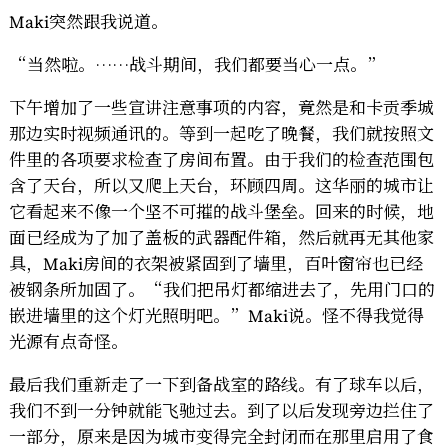
Maki突然跟我说道。
“当然啦。……战斗期间，我们都要当心一点。”
下午增加了一些宣讲注意事项的内容，竟然是和卡贡季城
那边实时视频通讯的。等到一起吃了晚餐，我们就按照文
件里的各项要求检查了房间布置。由于我们的检查范围包
含了天台，所以又爬上天台，环顾四周。这华丽的城市让
它看起来不像一个坚不可摧的战斗堡垒。回来的时候，地
面已经成为了加了盖板的武器配件箱，然后就再无其他家
具，Maki房间的衣架被紧固到了墙里，百叶窗帘也已经
被钢条所加固了。“我们把吊灯都缩进去了，先用门口的
嵌进墙里的这个灯光照明吧。”Maki说。怪不得我觉得
光源有点奇怪。
最后我们重新走了一下到备战室的路线。有了球车以后，
我们不到一分钟就能飞驰过去。到了以后发现旁边拦住了
一部分，原来是因为城市变得完全封闭而在那里启用了食